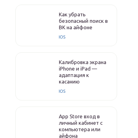
Как убрать
безопасный поиск в
ВК на айфоне
IOS
Калибровка экрана
iPhone и iPad —
адаптация к
касанию
IOS
App Store вход в
личный кабинет с
компьютера или
айфона