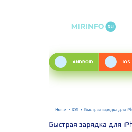
Онлай
MIRINFO
RU
инфор
техно
ANDROID
IOS
Home
IOS
Быстрая зарядка для i
Быстрая зарядка для i