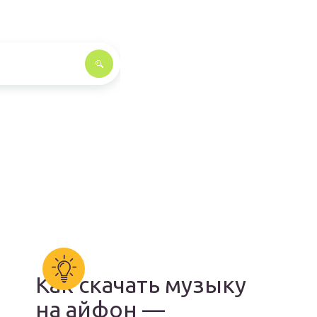
Как скачать музыку
на айфон —