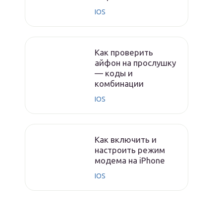
IOS
Как проверить
айфон на прослушку
— коды и
комбинации
IOS
Как включить и
настроить режим
модема на iPhone
IOS