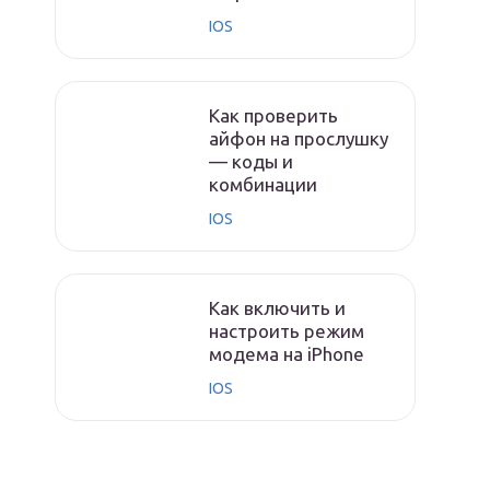
IOS
Как проверить
айфон на прослушку
— коды и
комбинации
IOS
Как включить и
настроить режим
модема на iPhone
IOS