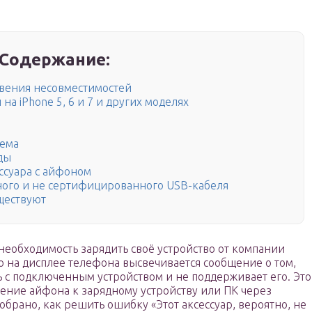
Содержание:
вения несовместимостей
а iPhone 5, 6 и 7 и других моделях
ъема
ды
ссуара с айфоном
ного и не сертифицированного USB-кабеля
ществуют
 необходимость зарядить своё устройство от компании
что на дисплее телефона высвечивается сообщение о том,
 с подключенным устройством и не поддерживает его. Это
чение айфона к зарядному устройству или ПК через
зобрано, как решить ошибку «Этот аксессуар, вероятно, не