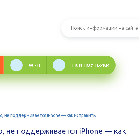
н-журнал про
мационные
логии
WI-FI
ПК И НОУТБУКИ
но, не поддерживается iPhone — как исправить
но, не поддерживается iPhone — как