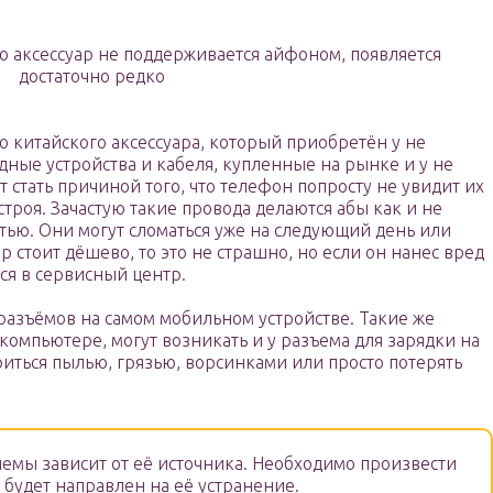
о аксессуар не поддерживается айфоном, появляется
достаточно редко
 китайского аксессуара, который приобретён у не
дные устройства и кабеля, купленные на рынке и у не
 стать причиной того, что телефон попросту не увидит их
строя. Зачастую такие провода делаются абы как и не
тью. Они могут сломаться уже на следующий день или
р стоит дёшево, то это не страшно, но если он нанес вред
ся в сервисный центр.
азъёмов на самом мобильном устройстве. Такие же
 компьютере, могут возникать и у разъема для зарядки на
риться пылью, грязью, ворсинками или просто потерять
мы зависит от её источника. Необходимо произвести
 будет направлен на её устранение.