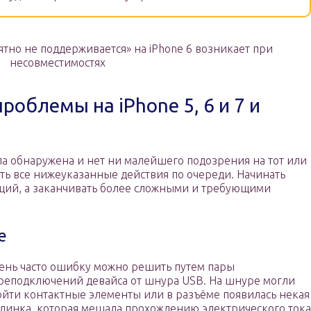
ятно не поддерживается» на iPhone 6 возникает при
несовместимостях
облемы на iPhone 5, 6 и 7 и
ла обнаружена и нет ни малейшего подозрения на тот или
ть все нижеуказанные действия по очереди. Начинать
кций, а заканчивать более сложными и требующими
е
ень часто ошибку можно решить путем пары
реподключений девайса от шнура USB. На шнуре могли
ойти контактные элементы или в разъёме появилась некая
линка, которая мешала прохождению электрического тока