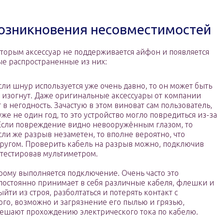
озникновения несовместимостей
оторым аксессуар не поддерживается айфон и появляется
е распространенные из них:
ли шнур используется уже очень давно, то он может быть
 изогнут. Даже оригинальные аксессуары от компании
в негодность. Зачастую в этом виноват сам пользователь,
же не один год, то это устройство могло повредиться из-за
 Если повреждение видно невооружённым глазом, то
сли же разрыв незаметен, то вполне вероятно, что
другом. Проверить кабель на разрыв можно, подключив
отестировав мультиметром.
рому выполняется подключение. Очень часто это
т постоянно принимает в себя различные кабеля, флешки и
йти из строя, разболтаться и потерять контакт с
ого, возможно и загрязнение его пылью и грязью,
ешают прохождению электрического тока по кабелю.