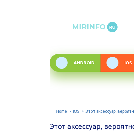
Онлай
MIRINFO
RU
инфор
техно
ANDROID
IOS
Home
IOS
Этот аксессуар, вероят
Этот аксессуар, вероят