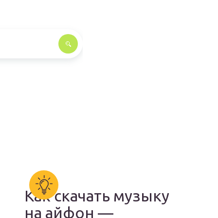
Как скачать музыку
на айфон —