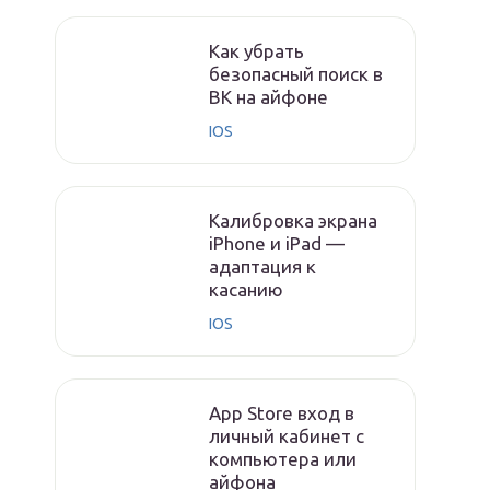
Как убрать
безопасный поиск в
ВК на айфоне
IOS
Калибровка экрана
iPhone и iPad —
адаптация к
касанию
IOS
App Store вход в
личный кабинет с
компьютера или
айфона