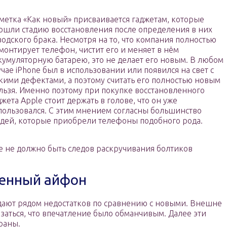
метка «Как новый» присваивается гаджетам, которые
ошли стадию восстановления после определения в них
водского брака. Несмотря на то, что компания полностью
монтирует телефон, чистит его и меняет в нём
кумуляторную батарею, это не делает его новым. В любом
учае iPhone был в использовании или появился на свет с
кими дефектами, а поэтому считать его полностью новым
льзя. Именно поэтому при покупке восстановленного
джета Apple стоит держать в голове, что он уже
пользовался. С этим мнением согласны большинство
дей, которые приобрели телефоны подобного рода.
 не должно быть следов раскручивания болтиков
ленный айфон
адают рядом недостатков по сравнению с новыми. Внешне
азаться, что впечатление было обманчивым. Далее эти
раны.