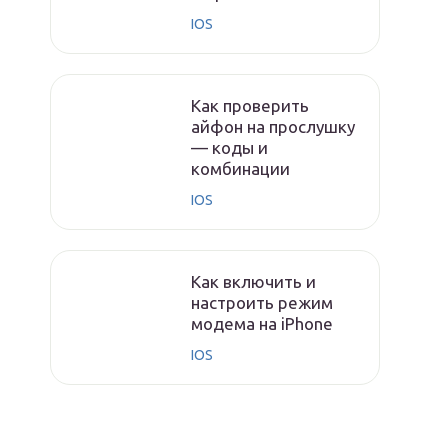
IOS
Как проверить
айфон на прослушку
— коды и
комбинации
IOS
Как включить и
настроить режим
модема на iPhone
IOS