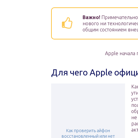
Важно!
Примечательно т
нового ни технологич
общим состоянием вне
Apple начала 
Для чего Apple офиц
Ка
ут
ус
по
об
не
ра
ак
Как проверить айфон
восстановленный или нет