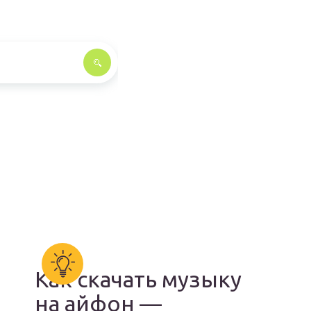
Как скачать музыку
на айфон —