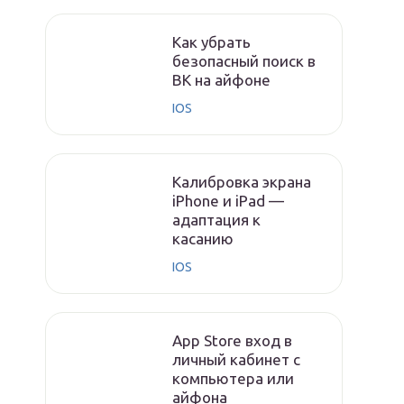
Как убрать
безопасный поиск в
ВК на айфоне
IOS
Калибровка экрана
iPhone и iPad —
адаптация к
касанию
IOS
App Store вход в
личный кабинет с
компьютера или
айфона