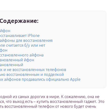
Содержание:
айфон
сстанавливает iPhone
 айфоны для восстановления
one считается б/у или нет
йфон
сстановленного айфона
становленный йфон
становленный
х и не восстановленных телефонов
ьно восстановленным и подделкой
ых айфонов продавались официально Apple
 одной из самых дорогих в мире. К сожалению, она не
я, что выход есть – купить восстановленный гаджет. Это
ить восстановленный телефон от нового будет очень