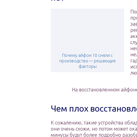
По
пр
за
ре
ак
сл
не
не
Почему айфон 10 сняли с
га
производства — решающие
факторы
ис
лю
На восстановленном айфоне
Чем плох восстанов
К сожалению, такие устройства обл
они очень схожи, но потом может ок
минусы будут более подробно разоб