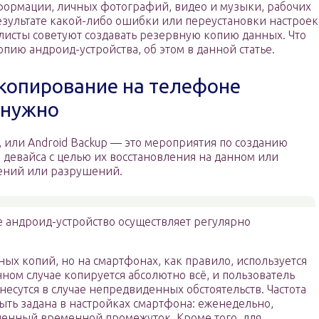
формации, личных фотографий, видео и музыки, рабочих
результате какой-либо ошибки или переустановки настроек
иалисты советуют создавать резервную копию данных. Что
опию андроид-устройства, об этом в данной статье.
 копирование на телефоне
 нужно
 или Android Backup — это мероприятия по созданию
 девайса с целью их восстановления на данном или
дений или разрушений.
 андроид-устройство осуществляет регулярно
ых копий, но на смартфонах, как правило, используется
нном случае копируется абсолютно всё, и пользователь
несутся в случае непредвиденных обстоятельств. Частота
ыть задана в настройках смартфона: еженедельно,
ленный временной промежуток. Кроме того, для