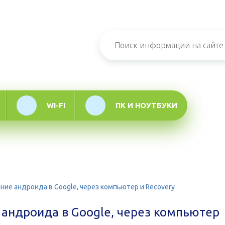
н-журнал про
мационные
логии
WI-FI
ПК И НОУТБУКИ
ние андроида в Google, через компьютер и Recovery
 андроида в Google, через компьютер