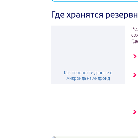
Где хранятся резерв
Ре
со
Гд
Как перенести данные с
Андроида на Андроид