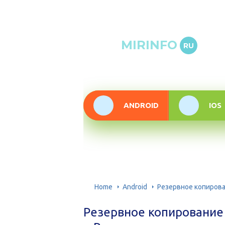
Онлай
MIRINFO
RU
инфор
техно
ANDROID
IOS
Home
Android
Резервное копирова
Резервное копирование