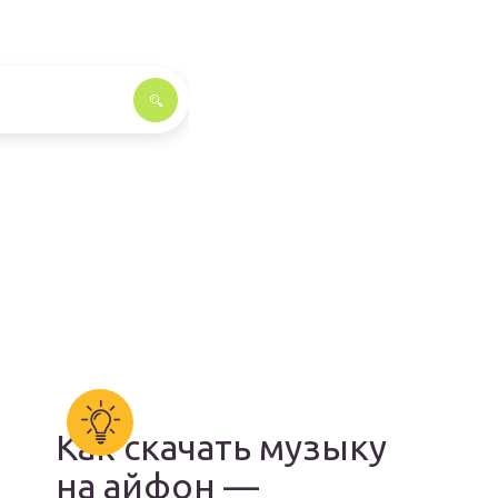
Как скачать музыку
на айфон —