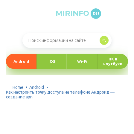
MIRINFO
RU
Онлайн-журнал про информационные технологии
ПК и
Android
IOS
Wi-Fi
ноутбуки
Home
Android
Как настроить точку доступа на телефоне Андроид —
создание apn