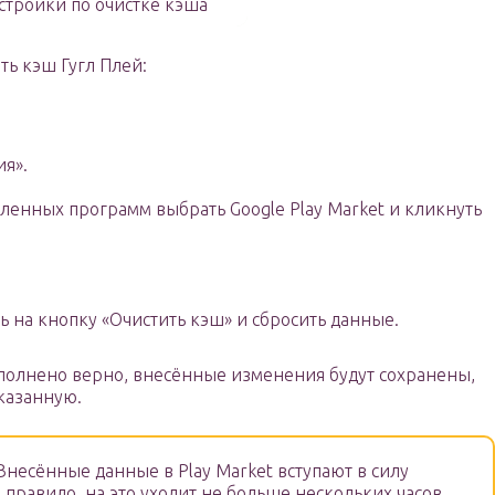
стройки по очистке кэша
ть кэш Гугл Плей:
я».
ленных программ выбрать Google Play Market и кликнуть
 на кнопку «Очистить кэш» и сбросить данные.
выполнено верно, внесённые изменения будут сохранены,
указанную.
несённые данные в Play Market вступают в силу
к правило, на это уходит не больше нескольких часов.