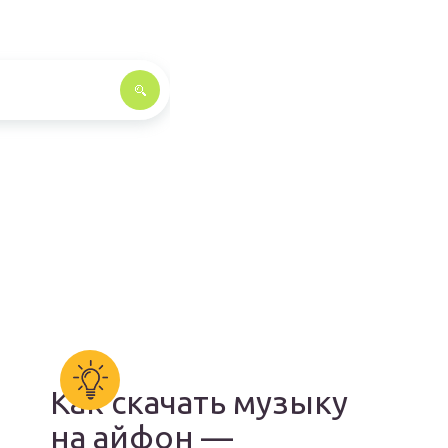
Как скачать музыку
на айфон —