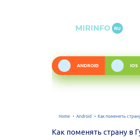
Онлай
MIRINFO
RU
инфор
техно
ANDROID
IOS
Home
Android
Как поменять стран
Как поменять страну в 