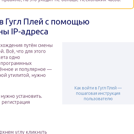
 в Гугл Плей с помощью
ы IP-адреса
ахождения путём смены
. Всё, что для этого
кета одно
х программных
нённое и популярное —
ной утилитой, нужно
Как войти в Гугл Плей —
пошаговая инструкция
 нужно установить.
пользователю
 регистрация
рхнем углу кликнуть