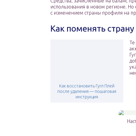
Средства, зачисленные на баланс п
использования в новом регионе. Но 
с изменением страны профиля на п
Как поменять страну 
Те
ак
Гу
до
ук
не
Как восстановить Гугл Плей
после удаления — пошаговая
инструкция
Нас