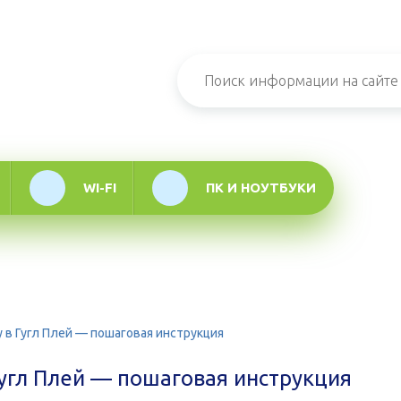
н-журнал про
мационные
логии
WI-FI
ПК И НОУТБУКИ
у в Гугл Плей — пошаговая инструкция
Гугл Плей — пошаговая инструкция