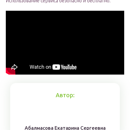
Использование сервиса безопасно и бесплатно.
Автор:
Aбaлмaсoвa Eкaтaринa Ceргeeвнa