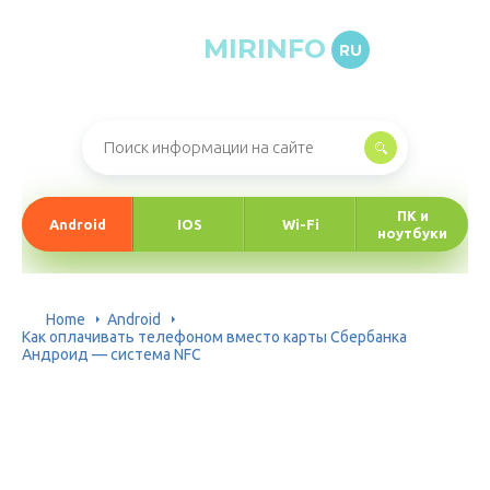
MIRINFO
RU
Онлайн-журнал про информационные технологии
ПК и
Android
IOS
Wi-Fi
ноутбуки
Home
Android
Как оплачивать телефоном вместо карты Сбербанка
Андроид — система NFC