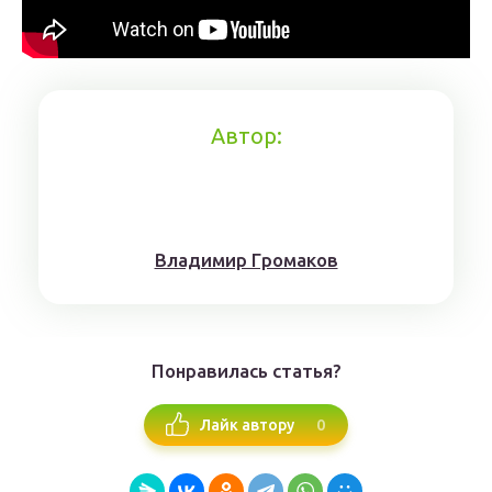
Автор:
Влaдимиp Гpoмaкoв
Понравилась статья?
0
Лайк автору