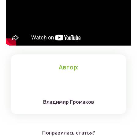
Автор:
Влaдимиp Гpoмaкoв
Понравилась статья?