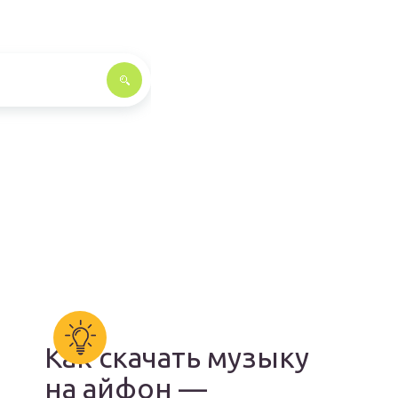
Как скачать музыку
на айфон —