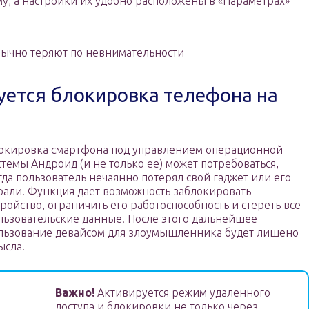
у, а настройки их удобно расположены в «Параметрах»
ычно теряют по невнимательности
буется блокировка телефона на
окировка смартфона под управлением операционной
стемы Андроид (и не только ее) может потребоваться,
гда пользователь нечаянно потерял свой гаджет или его
рали. Функция дает возможность заблокировать
тройство, ограничить его работоспособность и стереть все
льзовательские данные. После этого дальнейшее
льзование девайсом для злоумышленника будет лишено
ысла.
Важно!
Активируется режим удаленного
доступа и блокировки не только через