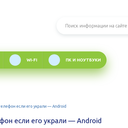
н-журнал про
мационные
логии
WI-FI
ПК И НОУТБУКИ
телефон если его украли — Android
фон если его украли — Android