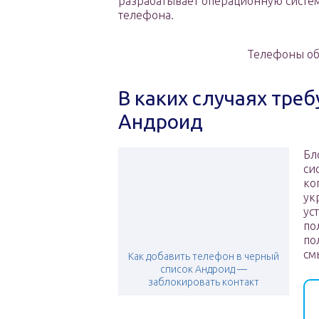
разрабатывает операционную систем
телефона.
Телефоны об
В каких случаях тре
Андроид
Бл
си
ко
ук
ус
по
по
см
Как добавить телефон в черный
список Андроид —
заблокировать контакт