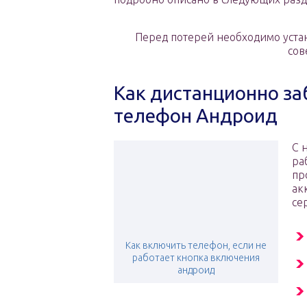
Перед потерей необходимо уста
сов
Как дистанционно з
телефон Андроид
С 
ра
пр
ак
се
Как включить телефон, если не
работает кнопка включения
андроид