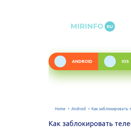
Онлай
MIRINFO
RU
инфор
техно
ANDROID
IOS
Home
Android
Как заблокировать 
Как заблокировать теле