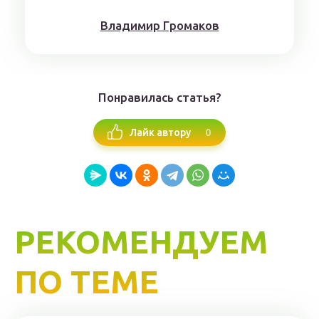
Влaдимиp Гpoмaкoв
Понравилась статья?
0
Лайк автору
РЕКОМЕНДУЕМ
ПО ТЕМЕ