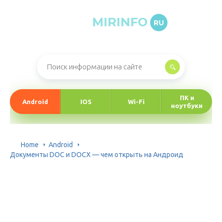
MIRINFO
RU
Онлайн-журнал про информационные технологии
ПК и
Android
IOS
Wi-Fi
ноутбуки
Home
Android
Документы DOC и DOCX — чем открыть на Андроид