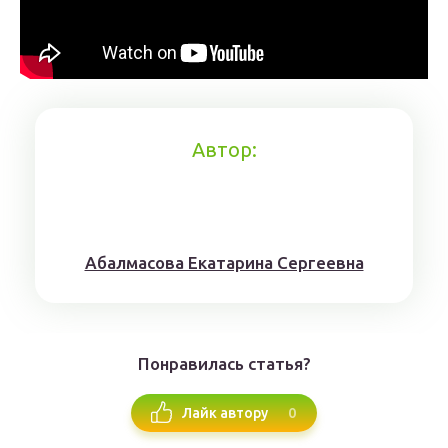
Автор:
Aбaлмaсoвa Eкaтaринa Ceргeeвнa
Понравилась статья?
0
Лайк автору