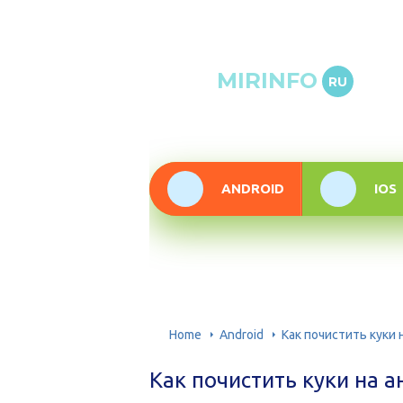
Онлай
MIRINFO
RU
инфор
техно
ANDROID
IOS
Home
Android
Как почистить куки 
Как почистить куки на 