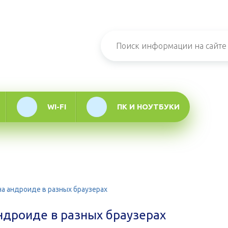
н-журнал про
мационные
логии
WI-FI
ПК И НОУТБУКИ
на андроиде в разных браузерах
андроиде в разных браузерах