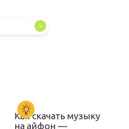
Как скачать музыку
на айфон —