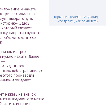
приложение и нажать
ак три вертикальные
Тормозит телефон Андроид —
дует выбрать пункт
что делать, как почистить
 историю». Здесь
 который следует
лочку напротив пункта
ют «Удалить данные»
а;
 значок из трех
й нужно нажать. Далее
» —
тить данные».
анных веб-страниц», где
е этого производят
анные» и ожидают
ует нажать на значок
ть из выпадающего меню
«Очистить историю