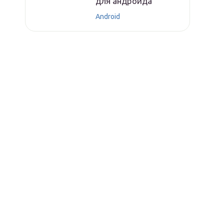
для андроида
Android