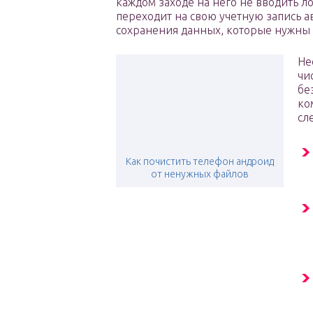
каждом заходе на него не вводить ло
переходит на свою учетную запись а
сохранения данных, которые нужны 
Не
чи
бе
ко
сл
Как почистить телефон андроид
от ненужных файлов