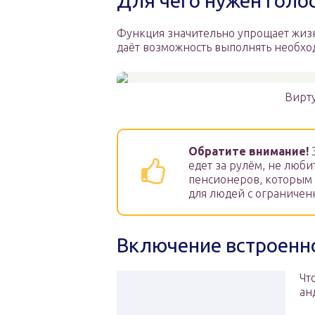
Для чего нужен голо
Функция значительно упрощает жизнь
даёт возможность выполнять необхо
Вирту
Обратите внимание!
Э
едет за рулём, не люби
пенсионеров, которым н
для людей с ограниче
Включение встроенно
Чт
ан