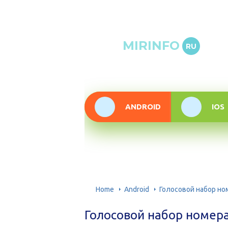
Онлай
MIRINFO
RU
инфор
техно
ANDROID
IOS
Home
Android
Голосовой набор но
Голосовой набор номера