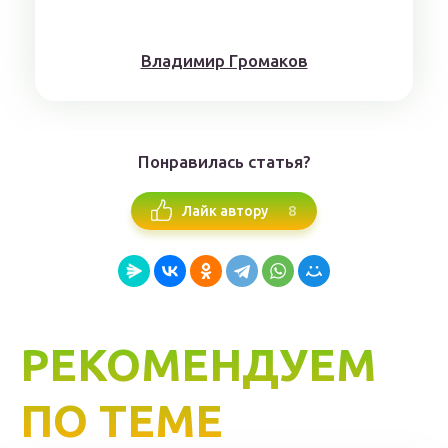
Влaдимиp Гpoмaкoв
Понравилась статья?
8
Лайк автору
РЕКОМЕНДУЕМ
ПО ТЕМЕ