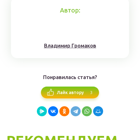
Автор:
Влaдимиp Гpoмaкoв
Понравилась статья?
3
Лайк автору