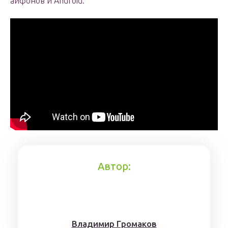
айфонов и Android.
Автор:
Влaдимиp Гpoмaкoв