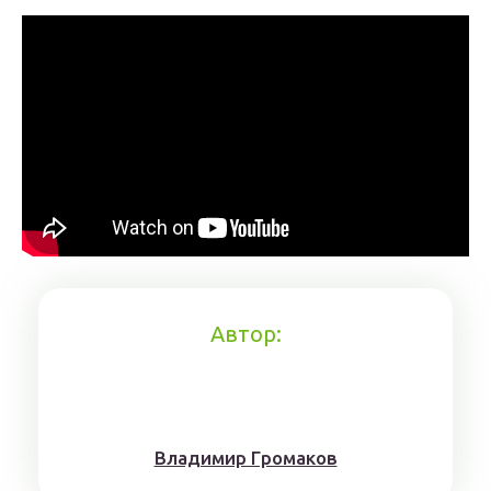
Автор:
Влaдимиp Гpoмaкoв