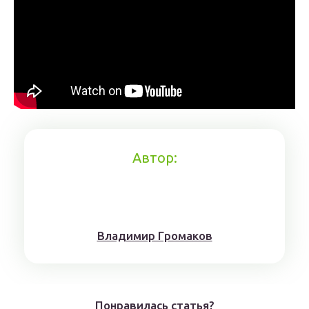
Автор:
Влaдимиp Гpoмaкoв
Понравилась статья?