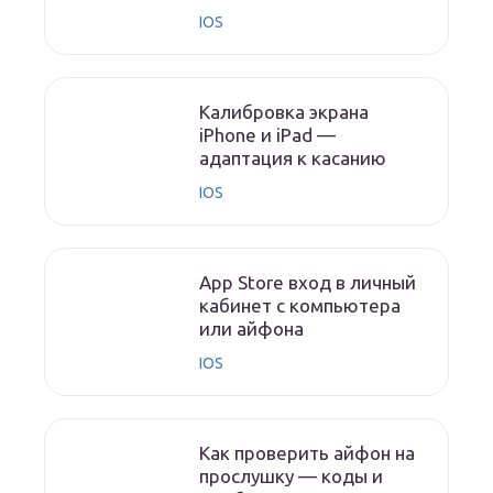
IOS
Калибровка экрана
iPhone и iPad —
адаптация к касанию
IOS
App Store вход в личный
кабинет с компьютера
или айфона
IOS
Как проверить айфон на
прослушку — коды и