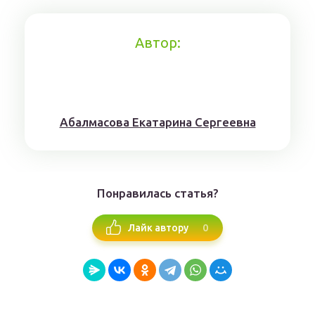
Автор:
Aбaлмaсoвa Eкaтaринa Ceргeeвнa
Понравилась статья?
0
Лайк автору