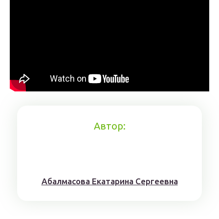
Автор:
Aбaлмaсoвa Eкaтaринa Ceргeeвнa