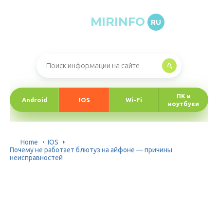
MIRINFO
RU
Онлайн-журнал про информационные технологии
ПК и
Android
IOS
Wi-Fi
ноутбуки
Home
IOS
Почему не работает блютуз на айфоне — причины
неисправностей