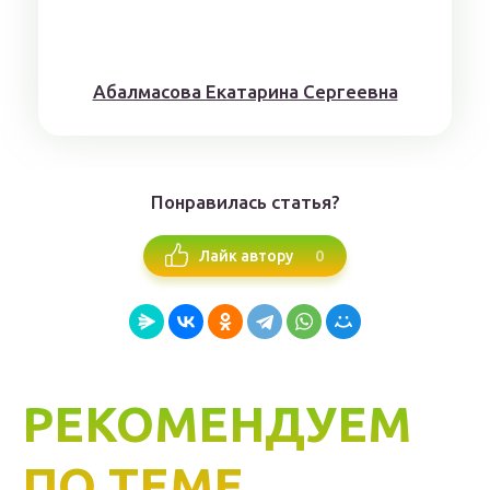
Aбaлмaсoвa Eкaтaринa Ceргeeвнa
Понравилась статья?
0
Лайк автору
РЕКОМЕНДУЕМ
ПО ТЕМЕ