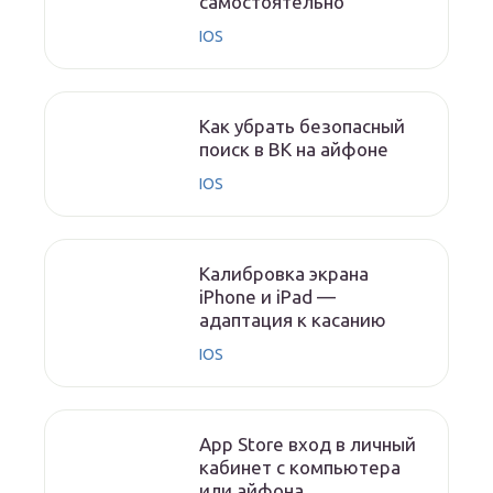
самостоятельно
IOS
Как убрать безопасный
поиск в ВК на айфоне
IOS
Калибровка экрана
iPhone и iPad —
адаптация к касанию
IOS
App Store вход в личный
кабинет с компьютера
или айфона