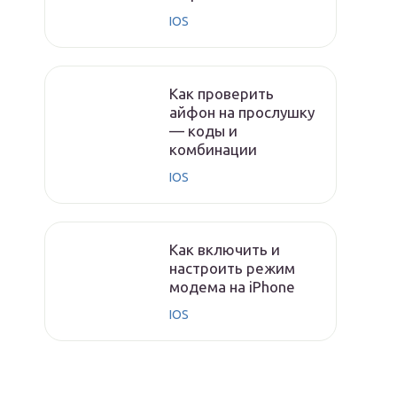
IOS
Как проверить
айфон на прослушку
— коды и
комбинации
IOS
Как включить и
настроить режим
модема на iPhone
IOS