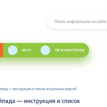
н-журнал про
мационные
логии
WI-FI
ПК И НОУТБУКИ
пада — инструкция и список актуальных версий
йпада — инструкция и список