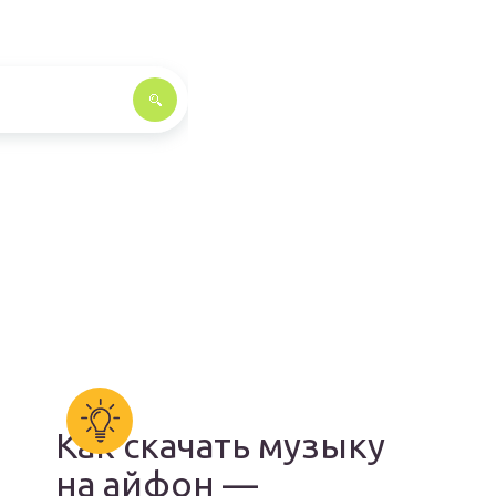
Как скачать музыку
на айфон —