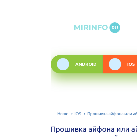
Онлай
MIRINFO
RU
инфор
техно
ANDROID
IOS
Home
IOS
Прошивка айфона или ай
Прошивка айфона или а