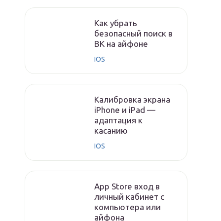
Как убрать
безопасный поиск в
ВК на айфоне
IOS
Калибровка экрана
iPhone и iPad —
адаптация к
касанию
IOS
App Store вход в
личный кабинет с
компьютера или
айфона