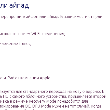
ли айпад
 перепрошить айфон или айпад. В зависимости от цели
 использованием Wi-Fi-соединения;
ложение iTunes;
ne и iPad от компании Apple
ьзуется для стандартного перехода на новую версию. В
ить ПО с самого яблочного устройства, применяется второй
ивка в режиме Recovery Mode понадобится для
онирования ОС. DFU Mode нужен на тот случай, когда