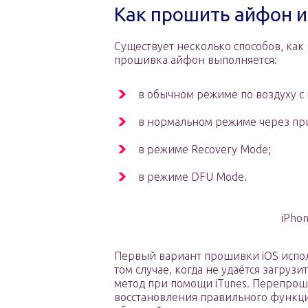
Как прошить айфон и
Существует несколько способов, как
прошивка айфон выполняется:
в обычном режиме по воздуху с
в нормальном режиме через при
в режиме Recovery Mode;
в режиме DFU Mode.
iPho
Первый вариант прошивки iOS испол
том случае, когда не удаётся загруз
метод при помощи iTunes. Перепрош
восстановления правильного функци