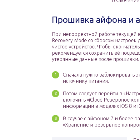
Включение 
Прошивка айфона и а
При некорректной работе текущей 
Recovery Mode со сбросом настроек 
чистое устройство. Чтобы окончате
рекомендуется сохранить её посредс
утерянные данные после прошивки. 
Сначала нужно заблокировать э
источнику питания.
Потом следует перейти в «Настр
включить «iCloud Резервное ко
информации в моделях iOS 8 и i
В случае с айфоном 7 и более р
«Хранение и резервное копиров