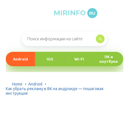
MIRINFO
RU
Онлайн-журнал про информационные технологии
ПК и
Android
IOS
Wi-Fi
ноутбуки
Home
Android
Как убрать рекламу в ВК на андроиде — пошаговая
инструкция