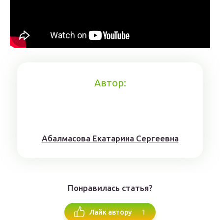
Автор:
Aбaлмaсoвa Eкaтaринa Ceргeeвнa
Понравилась статья?
1
Лайк автору