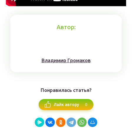
Автор:
Влaдимиp Гpoмaкoв
Понравилась статья?
0
Лайк автору