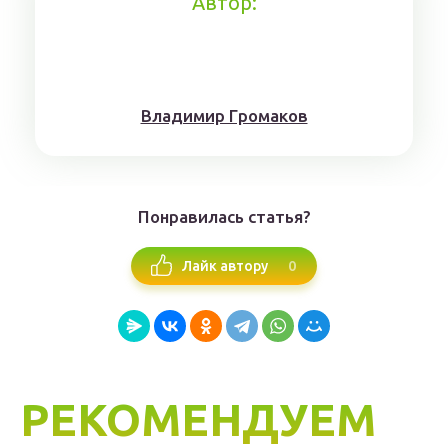
Автор:
Влaдимиp Гpoмaкoв
Понравилась статья?
0
Лайк автору
РЕКОМЕНДУЕМ