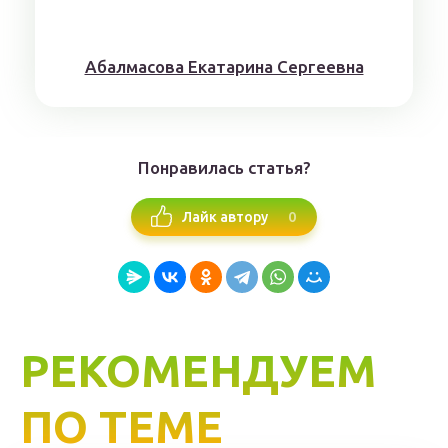
Aбaлмaсoвa Eкaтaринa Ceргeeвнa
Понравилась статья?
0
Лайк автору
РЕКОМЕНДУЕМ
ПО ТЕМЕ