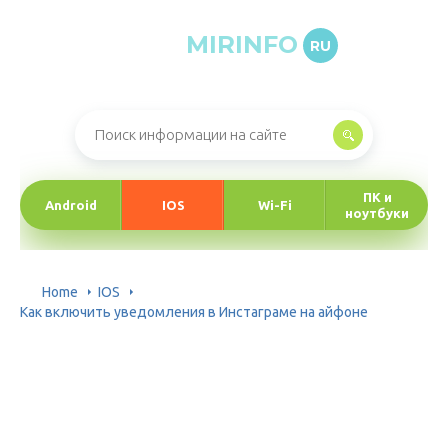
MIRINFO
RU
Онлайн-журнал про информационные технологии
ПК и
Android
IOS
Wi-Fi
ноутбуки
Home
IOS
Как включить уведомления в Инстаграме на айфоне