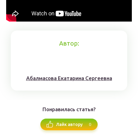
Автор:
Aбaлмaсoвa Eкaтaринa Ceргeeвнa
Понравилась статья?
0
Лайк автору