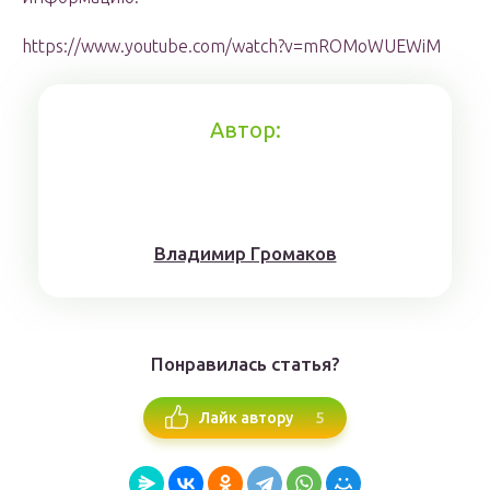
https://www.youtube.com/watch?v=mROMoWUEWiM
Автор:
Влaдимиp Гpoмaкoв
Понравилась статья?
5
Лайк автору