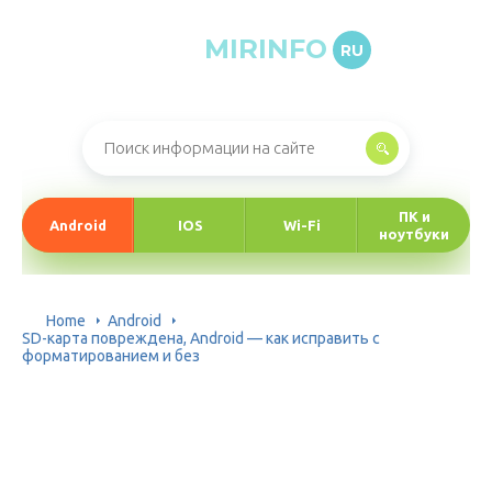
MIRINFO
RU
Онлайн-журнал про информационные технологии
ПК и
Android
IOS
Wi-Fi
ноутбуки
Home
Android
SD-карта повреждена, Android — как исправить с
форматированием и без