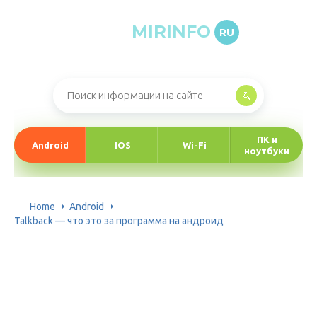
MIRINFO
RU
Онлайн-журнал про информационные технологии
ПК и
Android
IOS
Wi-Fi
ноутбуки
Home
Android
Talkback — что это за программа на андроид