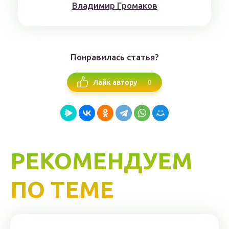
Влaдимиp Гpoмaкoв
Понравилась статья?
0
Лайк автору
РЕКОМЕНДУЕМ
ПО ТЕМЕ