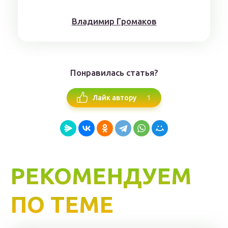
Влaдимиp Гpoмaкoв
Понравилась статья?
1
Лайк автору
РЕКОМЕНДУЕМ
ПО ТЕМЕ