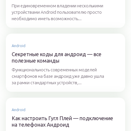
При единовременном владении несколькими
устройствами Android пользователю просто
необходимо иметь возможность...
Android
Секретные коды для андроид — все
полезные команды
Функциональность современных моделей
смартфонов на базе андроид уже давно ушла
за рамки стандартных устройств,...
Android
Как настроить Гугл Плей — подключение
на телефонах Андроид