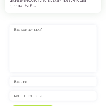
системе виндовс 10, есть режим, позволяющий
делиться Wi-Fi....