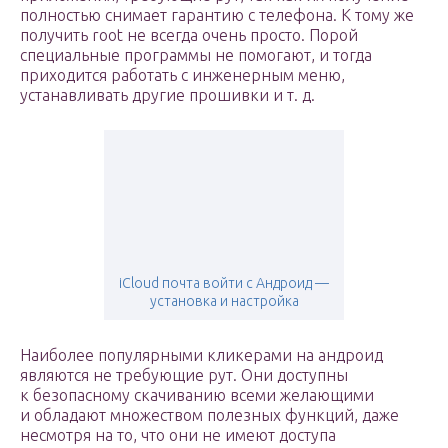
полностью снимает гарантию с телефона. К тому же
получить root не всегда очень просто. Порой
специальные программы не помогают, и тогда
приходится работать с инженерным меню,
устанавливать другие прошивки и т. д.
iСloud почта войти с Андроид —
установка и настройка
Наиболее популярными кликерами на андроид
являются не требующие рут. Они доступны
к безопасному скачиванию всеми желающими
и обладают множеством полезных функций, даже
несмотря на то, что они не имеют доступа