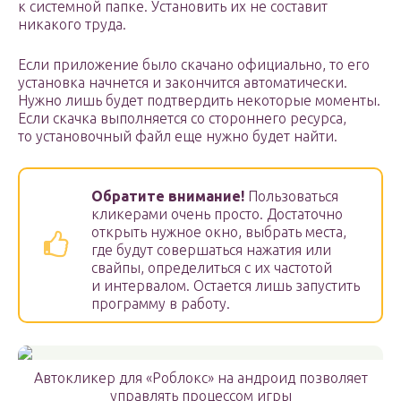
к системной папке. Установить их не составит
никакого труда.
Если приложение было скачано официально, то его
установка начнется и закончится автоматически.
Нужно лишь будет подтвердить некоторые моменты.
Если скачка выполняется со стороннего ресурса,
то установочный файл еще нужно будет найти.
Обратите внимание!
Пользоваться
кликерами очень просто. Достаточно
открыть нужное окно, выбрать места,
где будут совершаться нажатия или
свайпы, определиться с их частотой
и интервалом. Остается лишь запустить
программу в работу.
Автокликер для «Роблокс» на андроид позволяет
управлять процессом игры