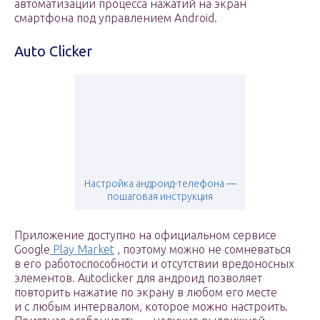
автоматизации процесса нажатий на экран
смартфона под управлением Android.
Auto Clicker
Настройка андроид-телефона —
пошаговая инструкция
Приложение доступно на официальном сервисе
Google
Play Market
, поэтому можно не сомневаться
в его работоспособности и отсутствии вредоносных
элементов. Autoclicker для андроид позволяет
повторить нажатие по экрану в любом его месте
и с любым интервалом, которое можно настроить.