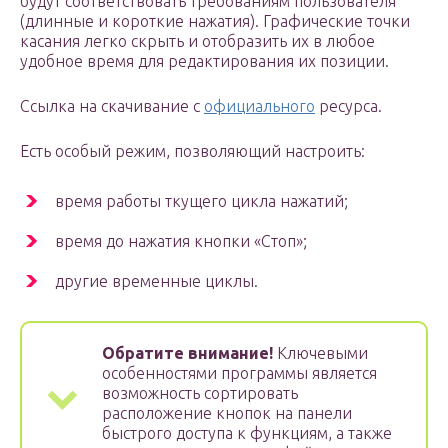
будут соответствовать требованиям пользователя
(длинные и короткие нажатия). Графические точки
касания легко скрыть и отобразить их в любое
удобное время для редактирования их позиции.
Ссылка на скачивание с
официального
ресурса.
Есть особый режим, позволяющий настроить:
время работы ткущего цикла нажатий;
время до нажатия кнопки «Стоп»;
другие временные циклы.
Обратите внимание!
Ключевыми
особенностями программы является
возможность сортировать
расположение кнопок на панели
быстрого доступа к функциям, а также