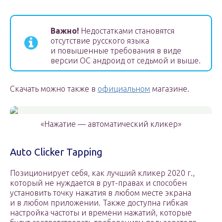
Важно!
Недостатками становятся
отсутствие русского языка
и повышенные требования в виде
версии ОС андроид от седьмой и выше.
Скачать можно также в
официальном
магазине.
«Нажатие — автоматический кликер»
Auto Clicker Tapping
Позиционирует себя, как лучший кликер 2020 г.,
который не нуждается в рут-правах и способен
установить точку нажатия в любом месте экрана
и в любом приложении. Также доступна гибкая
настройка частоты и времени нажатий, которые