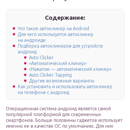
Содержание:
Что такое автокликер на Android
Для чего используется автокликер
на андроиде
Подборка автокликеров для устройств
андроид
Auto Clicker
«Автоматический кликер»
«Нажатие — автоматический кликер»
Auto Clicker Tapping
Другие возможные варианты
Как установить и использовать автокликер
на телефоне с андроид
Операционная система андроид является самой
популярной платформой для современных
смартфонов. Больше половины гаджетов использует
именно ее в качестве ОС по умолчанию. Для них