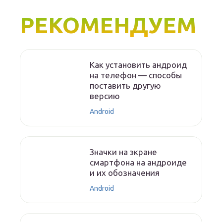
РЕКОМЕНДУЕМ
Как установить андроид
на телефон — способы
поставить другую
версию
Android
Значки на экране
смартфона на андроиде
и их обозначения
Android