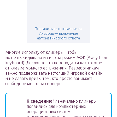
Поставить автоответчик на
Андроид — включение
автоматического ответа
Многие используют кликеры, чтобы
их не выкидывало из игр за режим АФК (Away from
keyboard). Дословно это переводится как «отошел
от клавиатуры», то есть «занят». Разработчикам
важно поддерживать настоящий игровой онлайн
и не давать призы тем, кто просто занимает
свободное место на сервере.
К сведению!
Изначально кликеры
появились для компьютерных
операционных систем
и использовались для записи макросов