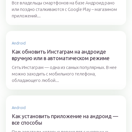
Все владельцы смартфонов на базе Андроид рано
или поздно сталкиваются с Google Play – магазином
приложений...
Android
Как обновить Инстаграм на андроиде
вручную или в автоматическом режиме
Сеть Инстаграм — одна из самых популярных. В нее
можно заходить с мобильного телефона,
обладающего любой...
Android
Как установить приложение на андроид —
все способы
Пользователи, которые переходят с кнопочных