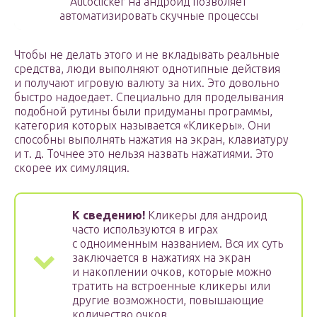
Autoclicker на андроид позволяет
автоматизировать скучные процессы
Чтобы не делать этого и не вкладывать реальные
средства, люди выполняют однотипные действия
и получают игровую валюту за них. Это довольно
быстро надоедает. Специально для проделывания
подобной рутины были придуманы программы,
категория которых называется «Кликеры». Они
способны выполнять нажатия на экран, клавиатуру
и т. д. Точнее это нельзя назвать нажатиями. Это
скорее их симуляция.
К сведению!
Кликеры для андроид
часто используются в играх
с одноименным названием. Вся их суть
заключается в нажатиях на экран
и накоплении очков, которые можно
тратить на встроенные кликеры или
другие возможности, повышающие
количество очков.