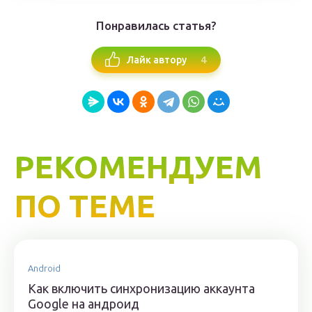
Понравилась статья?
4
Лайк автору
РЕКОМЕНДУЕМ
ПО ТЕМЕ
Android
Как включить синхронизацию аккаунта
Google на андроид