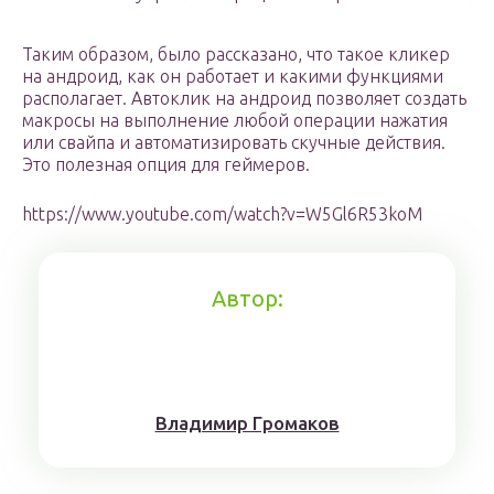
Таким образом, было рассказано, что такое кликер
на андроид, как он работает и какими функциями
располагает. Автоклик на андроид позволяет создать
макросы на выполнение любой операции нажатия
или свайпа и автоматизировать скучные действия.
Это полезная опция для геймеров.
https://www.youtube.com/watch?v=W5Gl6R53koM
Автор:
Влaдимиp Гpoмaкoв