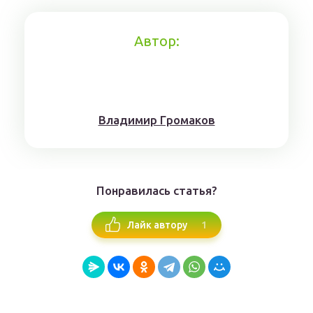
Автор:
Влaдимиp Гpoмaкoв
Понравилась статья?
1
Лайк автору