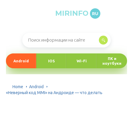
MIRINFO
RU
Онлайн-журнал про информационные технологии
ПК и
Android
IOS
Wi-Fi
ноутбуки
Home
Android
«Неверный код MMI» на Андроиде — что делать