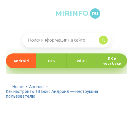
MIRINFO
RU
Онлайн-журнал про информационные технологии
ПК и
Android
IOS
Wi-Fi
ноутбуки
Home
Android
Как настроить ТВ Бокс Андроид — инструкция
пользователю