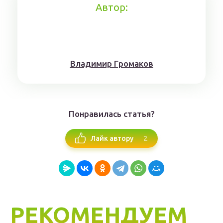
Автор:
Влaдимиp Гpoмaкoв
Понравилась статья?
2
Лайк автору
РЕКОМЕНДУЕМ