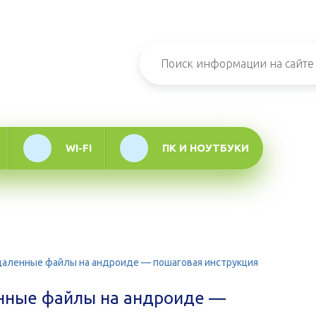
н-журнал про
мационные
логии
WI-FI
ПК И НОУТБУКИ
даленные файлы на андроиде — пошаговая инструкция
енные файлы на андроиде —