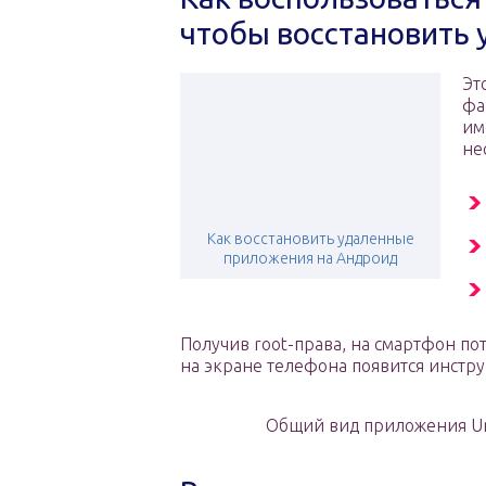
чтобы восстановить 
Эт
фа
им
не
Как восстановить удаленные
приложения на Андроид
Получив root-права, на смартфон пот
на экране телефона появится инстр
Общий вид приложения Un