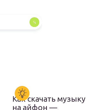
Как скачать музыку
на айфон —