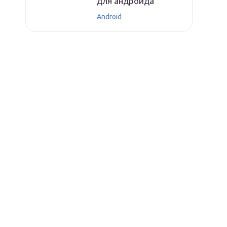
для андроида
Android