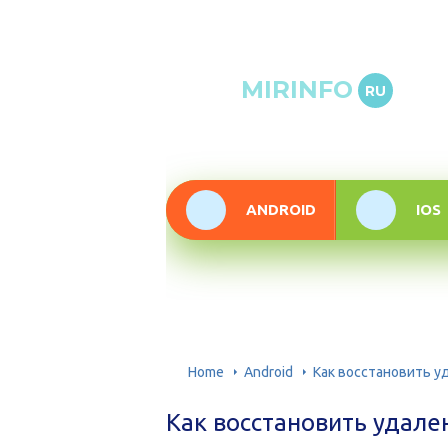
Онлай
MIRINFO
RU
инфор
техно
ANDROID
IOS
Home
Android
Как восстановить у
Как восстановить удал