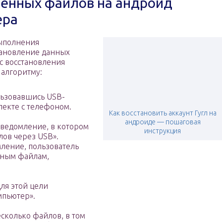
лённых файлов на андроид
ера
выполнения
тановление данных
сс восстановления
алгоритму:
льзовавшись USB-
лекте с телефоном.
Как восстановить аккаунт Гугл на
андроиде — пошаговая
уведомление, в котором
инструкция
лов через USB».
ление, пользователь
ичным файлам,
Для этой цели
мпьютер».
сколько файлов, в том