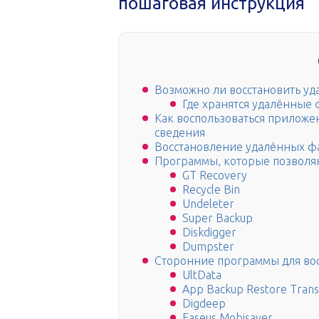
пошаговая инструкция
Возможно ли восстановить у
Где хранятся удалённые
Как воспользоваться приложе
сведения
Восстановление удалённых ф
Программы, которые позволя
GT Recovery
Recycle Bin
Undeleter
Super Backup
Diskdigger
Dumpster
Сторонние программы для во
UltData
App Backup Restore Trans
Digdeep
Easeus Mobisaver