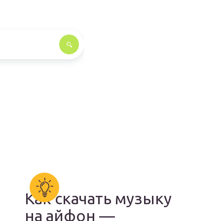
Как скачать музыку
на айфон —