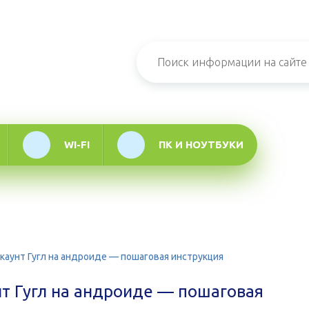
н-журнал про
мационные
логии
WI-FI
ПК И НОУТБУКИ
ккаунт Гугл на андроиде — пошаговая инструкция
нт Гугл на андроиде — пошаговая