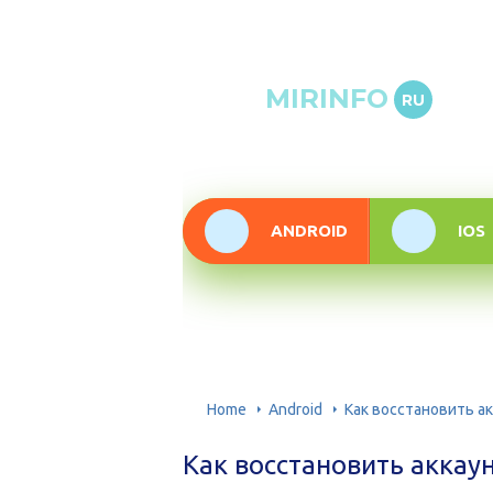
Онлай
MIRINFO
RU
инфор
техно
ANDROID
IOS
Home
Android
Как восстановить а
Как восстановить аккау