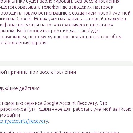
мобильнику будет заблокирован. Без восстановления
идется сбрасывать телефон до заводских настроек
проходить новую регистрацию с созданием новой учетной
писи на Google. Новая учетная запись — новый владелец
лефона, несмотря на то, что фактически он остался
ежним. Восстановить прежние данные будет
возможным, поэтому лучше воспользоваться способом
сстановления пароля.
ой причины при восстановлении
едующие действия:
 помощью сервиса Google Account Recovery. Это
аботчиков Гугл, сделанное для работы с учетной записью
мо зайти
com/accounts/recovery
.
ем выбрать дальнейшее действие по восстановлению