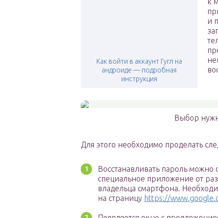
к 
пр
и 
за
те
пр
не
Как войти в аккаунт Гугл на
во
андроиде — подробная
инструкция
Выбор нужн
Для этого необходимо проделать сл
Восстанавливать пароль можно с
специальное приложение от разр
владельца смартфона. Необходи
на страницу
https://www.google.
Появляется окно с предложени