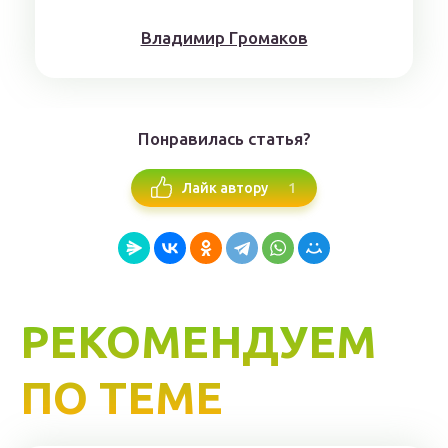
Влaдимиp Гpoмaкoв
Понравилась статья?
1
Лайк автору
РЕКОМЕНДУЕМ
ПО ТЕМЕ