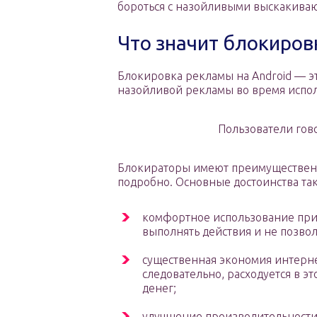
бороться с назойливыми выскакив
Что значит блокиров
Блокировка рекламы на Аndroid — э
назойливой рекламы во время испо
Пользователи гово
Блокираторы имеют преимущественны
подробно. Основные достоинства та
комфортное использование при
выполнять действия и не позво
существенная экономия интерн
следовательно, расходуется в э
денег;
улучшение производительности