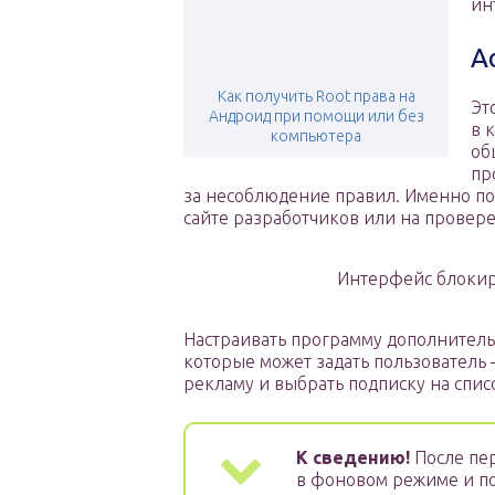
ин
A
Как получить Root права на
Эт
Андроид при помощи или без
в 
компьютера
об
пр
за несоблюдение правил. Именно по
сайте разработчиков или на провер
Интерфейс блокиро
Настраивать программу дополнитель
которые может задать пользователь
рекламу и выбрать подписку на спис
К сведению!
После пер
в фоновом режиме и по