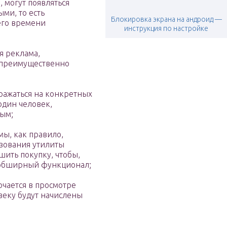
 могут появляться
ми, то есть
Блокировка экрана на андроид —
его времени
инструкция по настройке
 реклама,
, преимущественно
бражаться на конкретных
один человек,
ным;
ы, как правило,
ьзования утилиты
шить покупку, чтобы,
 обширный функционал;
ючается в просмотре
веку будут начислены