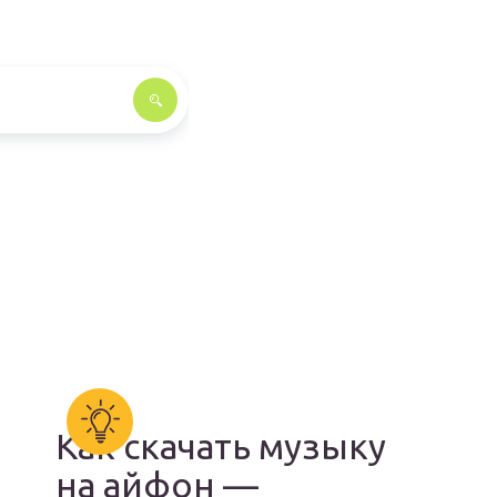
Как скачать музыку
на айфон —