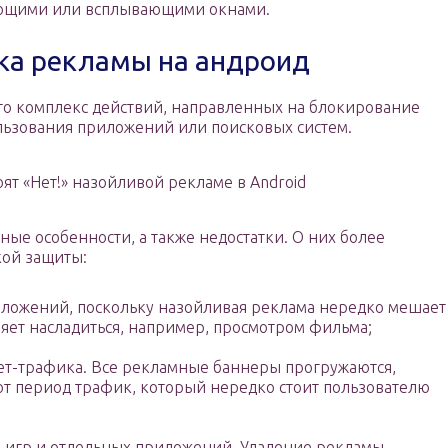
ающими или всплывающими окнами.
ка рекламы на андроид
то комплекс действий, направленных на блокирование
льзования приложений или поисковых систем.
ят «Нет!» назойливой рекламе в Android
е особенности, а также недостатки. О них более
кой защиты:
ложений, поскольку назойливая реклама нередко мешает
ляет насладиться, например, просмотром фильма;
ет-трафика. Все рекламные баннеры прогружаются,
тот период трафик, который нередко стоит пользователю
 игр и отдельных приложений. Удаление рекламы