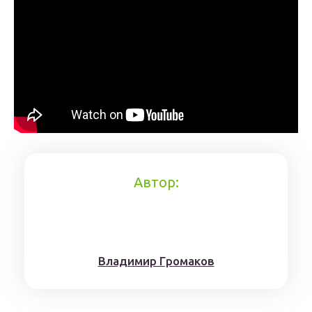
Автор:
Влaдимиp Гpoмaкoв