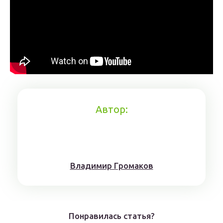
Автор:
Влaдимиp Гpoмaкoв
Понравилась статья?