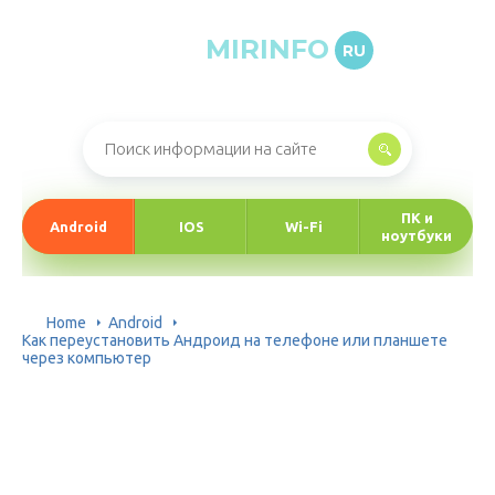
MIRINFO
RU
Онлайн-журнал про информационные технологии
ПК и
Android
IOS
Wi-Fi
ноутбуки
Home
Android
Как переустановить Андроид на телефоне или планшете
через компьютер