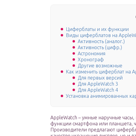
Циферблаты и их функции
Виды циферблатов на AppleW
Активность (аналог.)
Активность (цифр.)
Астрономия
Хронограф
Другие возможные
Как изменить циферблат на A
Для первых версий
Для AppleWatch 3
Для AppleWatch 4
Установка анимированных ка
AppleWatch – умные наручные часы,
функции смартфона или планшета, ч
Производители предлагают цифербла
качестве украшения дисплея, но и 