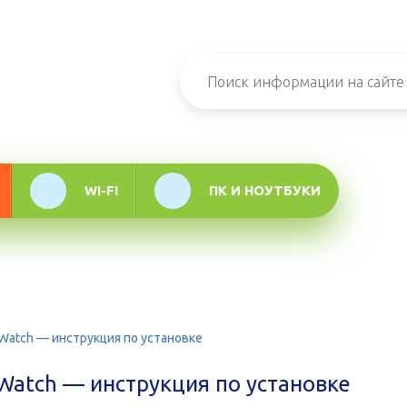
н-журнал про
мационные
логии
WI-FI
ПК И НОУТБУКИ
Watch — инструкция по установке
Watch — инструкция по установке