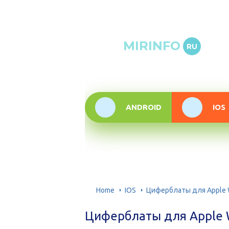
Онлай
MIRINFO
RU
инфор
техно
ANDROID
IOS
Home
IOS
Циферблаты для Apple 
Циферблаты для Apple 