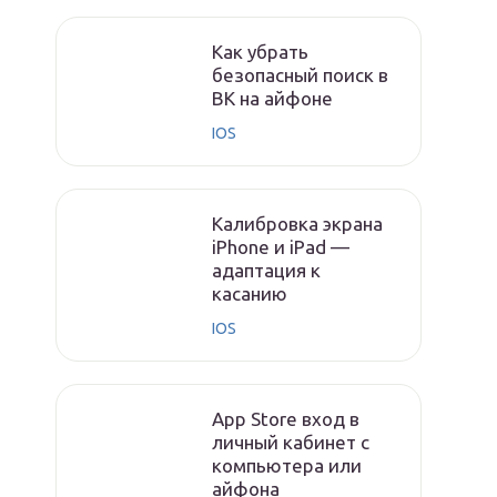
Как убрать
безопасный поиск в
ВК на айфоне
IOS
Калибровка экрана
iPhone и iPad —
адаптация к
касанию
IOS
App Store вход в
личный кабинет с
компьютера или
айфона