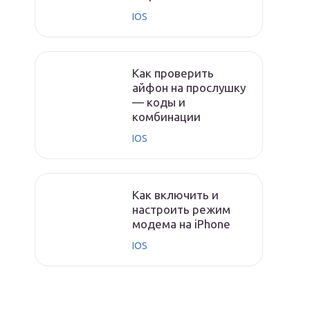
IOS
Как проверить
айфон на прослушку
— коды и
комбинации
IOS
Как включить и
настроить режим
модема на iPhone
IOS