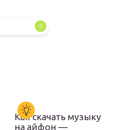
Как скачать музыку
на айфон —