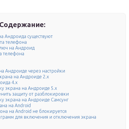
Содержание:
на Андроида существуют
ита телефона
ключ на Андроид
а телефона
 на Андроиде через настройки
крана на Андроиде 2.х
оида 4.х
у экрана на Андроиде 5.х
менить защиту от разблокировки
ку экрана на Андроиде Самсунг
на на Android
она на Android не блокируется
ограмм для включения и отключения экрана