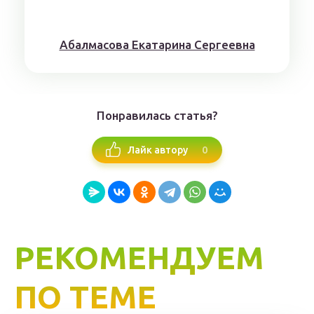
Aбaлмaсoвa Eкaтaринa Ceргeeвнa
Понравилась статья?
0
Лайк автору
РЕКОМЕНДУЕМ
ПО ТЕМЕ