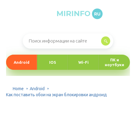
MIRINFO
RU
Онлайн-журнал про информационные технологии
ПК и
Android
IOS
Wi-Fi
ноутбуки
Home
Android
Как поставить обои на экран блокировки андроид