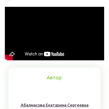
Автор:
Aбaлмaсoвa Eкaтaринa Ceргeeвнa