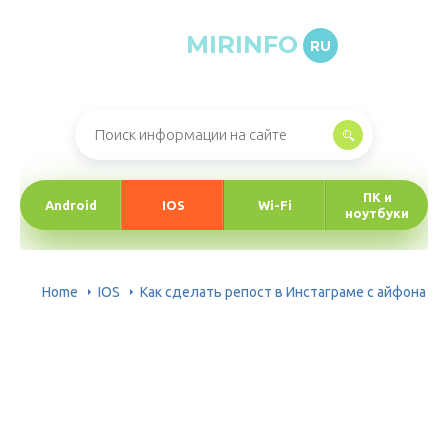
MIRINFO
RU
Онлайн-журнал про информационные технологии
ПК и
Android
IOS
Wi-Fi
ноутбуки
Home
IOS
Как сделать репост в Инстаграме с айфона