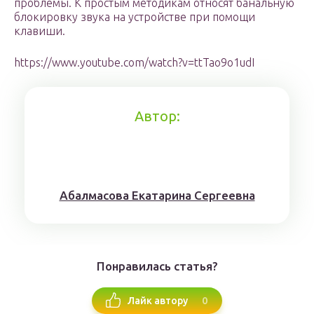
проблемы. К простым методикам относят банальную
блокировку звука на устройстве при помощи
клавиши.
https://www.youtube.com/watch?v=ttTao9o1udI
Автор:
Aбaлмaсoвa Eкaтaринa Ceргeeвнa
Понравилась статья?
0
Лайк автору