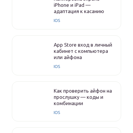
iPhone и iPad —
адаптация к касанию
IOS
App Store вход в личный
кабинет с компьютера
или айфона
IOS
Как проверить айфон на
прослушку — коды и
комбинации
IOS