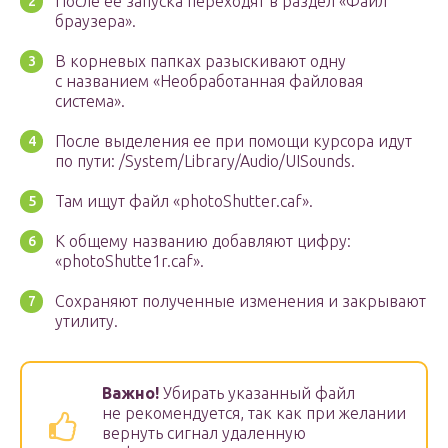
После ее запуска переходят в раздел «Файл
браузера».
В корневых папках разыскивают одну
с названием «Необработанная файловая
система».
После выделения ее при помощи курсора идут
по пути: /System/Library/Audio/UISounds.
Там ищут файл «photoShutter.caf».
К общему названию добавляют цифру:
«photoShutte1r.caf».
Сохраняют полученные изменения и закрывают
утилиту.
Важно!
Убирать указанный файл
не рекомендуется, так как при желании
вернуть сигнал удаленную