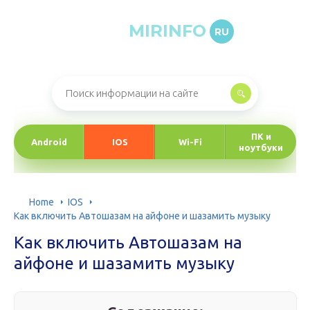
MIRINFO
RU
Онлайн-журнал про информационные технологии
ПК и
Android
IOS
Wi-Fi
ноутбуки
Home
IOS
Как включить Автошазам на айфоне и шазамить музыку
Как включить Автошазам на
айфоне и шазамить музыку