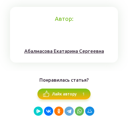
Автор:
Aбaлмaсoвa Eкaтaринa Ceргeeвнa
Понравилась статья?
1
Лайк автору