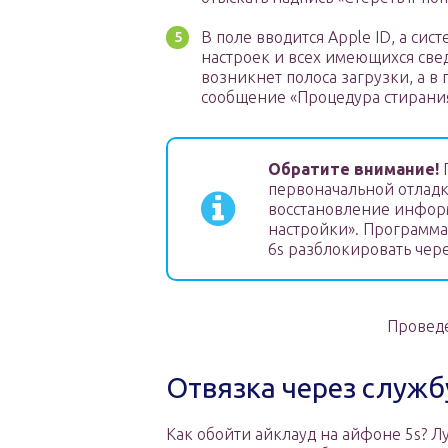
В поле вводится Apple ID, а сис
настроек и всех имеющихся све
возникнет полоса загрузки, а 
сообщение «Процедура стирани
Обратите внимание!
П
первоначальной отладк
восстановление информ
настройки». Программа 
6s разблокировать через
Проведе
Отвязка через служб
Как обойти айклауд на айфоне 5s? 