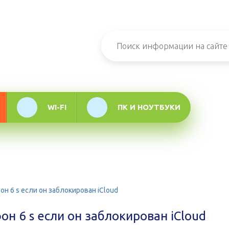
н-журнал про
мационные
логии
WI-FI
ПК И НОУТБУКИ
н 6 s если он заблокирован iCloud
н 6 s если он заблокирован iCloud