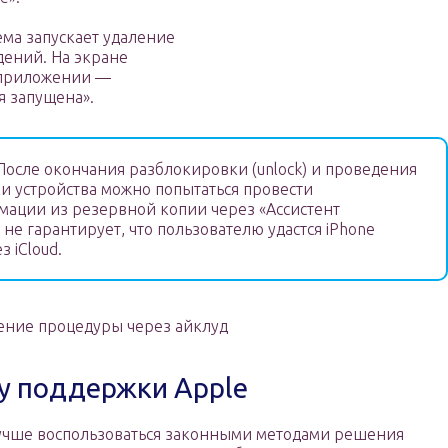
тема запускает удаление
дений. На экране
в приложении —
я запущена».
осле окончания разблокировки (unlock) и проведения
и устройства можно попытаться провести
ации из резервной копии через «Ассистент
не гарантирует, что пользователю удастся iPhone
 iCloud.
ние процедуры через айклуд
у поддержки Apple
Лучше воспользоваться законными методами решения