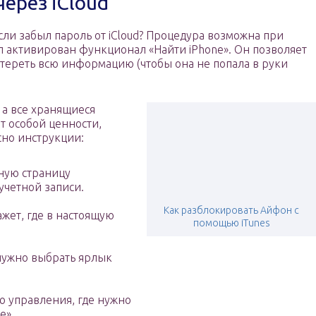
ерез iCloud
ли забыл пароль от iCloud? Процедура возможна при
ыл активирован функционал «Найти iPhone». Он позволяет
стереть всю информацию (чтобы она не попала в руки
 а все хранящиеся
т особой ценности,
сно инструкции:
ную страницу
учетной записи.
Как разблокировать Айфон с
жет, где в настоящую
помощью iTunes
 нужно выбрать ярлык
ю управления, где нужно
e».