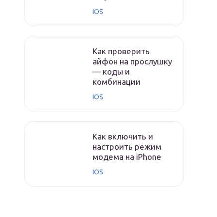
IOS
Как проверить
айфон на прослушку
— коды и
комбинации
IOS
Как включить и
настроить режим
модема на iPhone
IOS