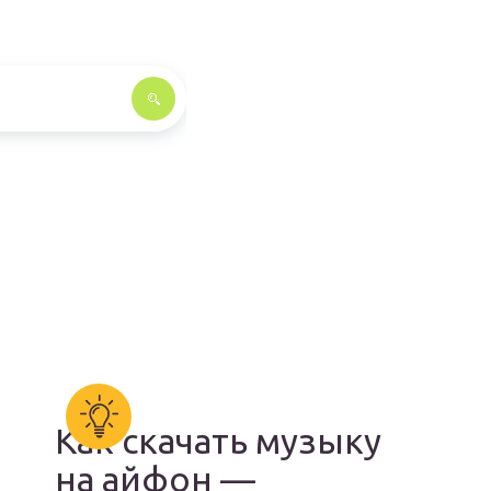
Как скачать музыку
на айфон —