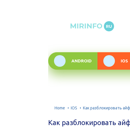
Онлай
MIRINFO
RU
инфор
техно
ANDROID
IOS
Home
IOS
Как разблокировать айфо
Как разблокировать айфо