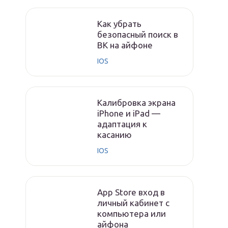
Как убрать
безопасный поиск в
ВК на айфоне
IOS
Калибровка экрана
iPhone и iPad —
адаптация к
касанию
IOS
App Store вход в
личный кабинет с
компьютера или
айфона