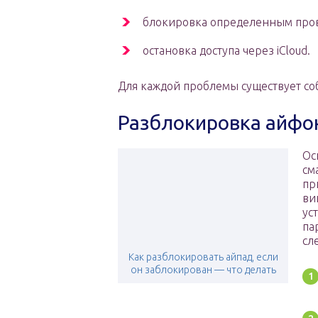
блокировка определенным пров
остановка доступа через iCloud.
Для каждой проблемы существует со
Разблокировка айфон
Ос
см
пр
ви
ус
па
сл
Как разблокировать айпад, если
он заблокирован — что делать