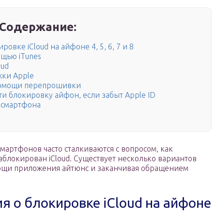
Содержание:
вке iCloud на айфоне 4, 5, 6, 7 и 8
щью iTunes
oud
жки Apple
помощи перепрошивки
и блокировку айфон, если забыт Apple ID
 смартфона
артфонов часто сталкиваются с вопросом, как
заблокирован iCloud. Существует несколько вариантов
ощи приложения айтюнс и заканчивая обращением
 о блокировке iCloud на айфоне