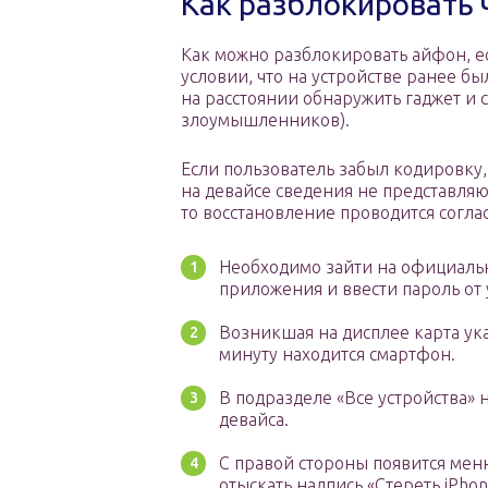
Как разблокировать ч
Как можно разблокировать айфон, ес
условии, что на устройстве ранее б
на расстоянии обнаружить гаджет и 
злоумышленников).
Если пользователь забыл кодировку,
на девайсе сведения не представляю
то восстановление проводится согла
Необходимо зайти на официаль
приложения и ввести пароль от 
Возникшая на дисплее карта ука
минуту находится смартфон.
В подразделе «Все устройства»
девайса.
С правой стороны появится мен
отыскать надпись «Стереть iPhon